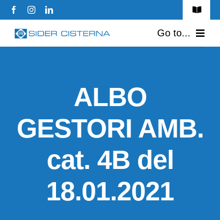
Skip
Toggle
to
Navigat
Go to...
Autorizzazioni & Qualità
content
Privacy Policy
Home
ALBO
Contatti
Azienda
GESTORI AMB.
Prodotti & Servizi
Mezzi e Macchinari
cat. 4B del
Contatti
18.01.2021